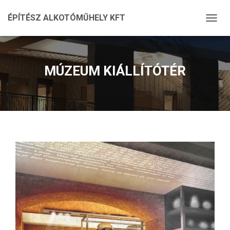
ÉPÍTÉSZ ALKOTÓMŰHELY KFT
N
A
V
I
G
MÚZEUM KIÁLLÍTÓTÉR
Á
C
I
Ó
Ö
S
S
Z
E
Z
Á
R
Á
S
A