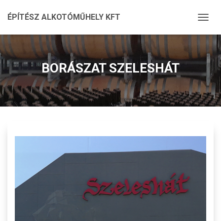
ÉPÍTÉSZ ALKOTÓMŰHELY KFT
N
A
V
I
G
BORÁSZAT SZELESHÁT
Á
C
I
Ó
Ö
S
S
Z
E
Z
Á
R
Á
S
A