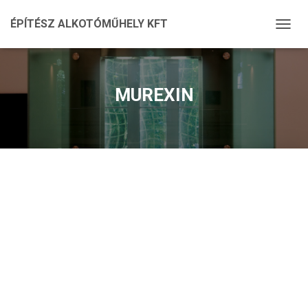
ÉPÍTÉSZ ALKOTÓMŰHELY KFT
N
A
V
I
G
MUREXIN
Á
C
I
Ó
Ö
S
S
Z
E
Z
Á
R
Á
S
A